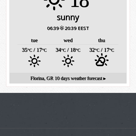
sunny
06:39
20:39 EEST
tue
wed
thu
35
/ 17
34
/ 18
32
/ 17
°C
°C
°C
°C
°C
°C
Florina, GR
10 days weather forecast ▸