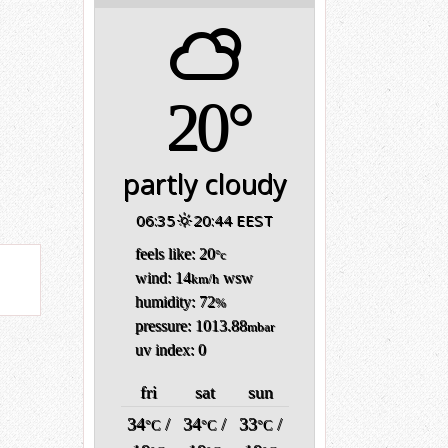
20°
partly cloudy
06:35
20:44 EEST
feels like: 20
°c
wind: 14
wsw
km/h
humidity: 72
%
pressure: 1013.88
mbar
uv index: 0
fri
sat
sun
34
/
34
/
33
/
°C
°C
°C